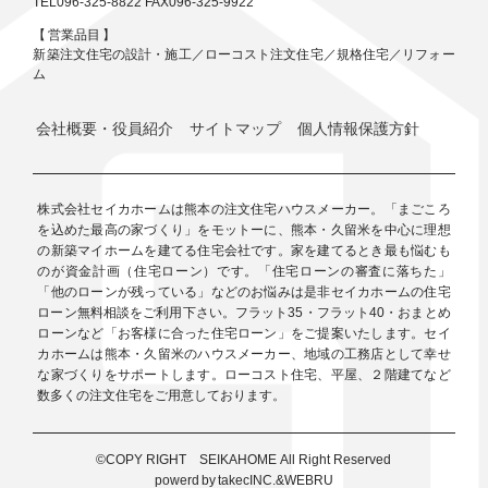
TEL096-325-8822 FAX096-325-9922
【 営業品目 】
新築注文住宅の設計・施工／ローコスト注文住宅／規格住宅／リフォー
ム
会社概要・役員紹介
サイトマップ
個人情報保護方針
株式会社セイカホームは熊本の注文住宅ハウスメーカー。「まごころ
を込めた最高の家づくり」をモットーに、熊本・久留米を中心に理想
の新築マイホームを建てる住宅会社です。家を建てるとき最も悩むも
のが資金計画（住宅ローン）です。「住宅ローンの審査に落ちた」
「他のローンが残っている」などのお悩みは是非セイカホームの住宅
ローン無料相談をご利用下さい。フラット35・フラット40・おまとめ
ローンなど「お客様に合った住宅ローン」をご提案いたします。セイ
カホームは熊本・久留米のハウスメーカー、地域の工務店として幸せ
な家づくりをサポートします。ローコスト住宅、平屋、２階建てなど
数多くの注文住宅をご用意しております。
©COPY RIGHT
SEIKAHOME All Right Reserved
powerd by takecINC.&WEBRU