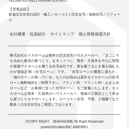
TEL096-325-8822 FAX096-325-9922
【 営業品目 】
新築注文住宅の設計・施工／ローコスト注文住宅／規格住宅／リフォー
ム
会社概要・役員紹介
サイトマップ
個人情報保護方針
株式会社セイカホームは熊本の注文住宅ハウスメーカー。「まごころ
を込めた最高の家づくり」をモットーに、熊本・久留米を中心に理想
の新築マイホームを建てる住宅会社です。家を建てるとき最も悩むも
のが資金計画（住宅ローン）です。「住宅ローンの審査に落ちた」
「他のローンが残っている」などのお悩みは是非セイカホームの住宅
ローン無料相談をご利用下さい。フラット35・フラット40・おまとめ
ローンなど「お客様に合った住宅ローン」をご提案いたします。セイ
カホームは熊本・久留米のハウスメーカー、地域の工務店として幸せ
な家づくりをサポートします。ローコスト住宅、平屋、２階建てなど
数多くの注文住宅をご用意しております。
©COPY RIGHT
SEIKAHOME All Right Reserved
powerd by takecINC.&WEBRU