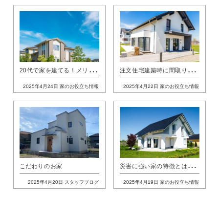
2
0代で家を建てる！メリット・デメリットや後悔しないためのポイントをご紹介
注
文住宅建築時に間取りを工夫して広く見せる！狭さを感じさせない家とは？
2025年4月24日
家のお役立ち情報
2025年4月22日
家のお役立ち情報
災
害に強い家の特徴とは？家づくりの際に取り入れたいアイデア
こだわりのお家
2025年4月20日
スタッフブログ
2025年4月19日
家のお役立ち情報