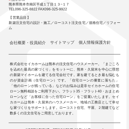
熊本県熊本市南区平成１丁目１３−１７
TEL096-325-8822 FAX096-325-9922
【 営業品目 】
新築注文住宅の設計・施工／ローコスト注文住宅／規格住宅／リフォー
ム
会社概要・役員紹介
サイトマップ
個人情報保護方針
株式会社セイカホームは熊本の注文住宅ハウスメーカー。「まごころ
を込めた最高の家づくり」をモットーに、熊本・久留米を中心に理想
の新築マイホームを建てる住宅会社です。家を建てるとき最も悩むも
のが資金計画（住宅ローン）です。「住宅ローンの審査に落ちた」
「他のローンが残っている」などのお悩みは是非セイカホームの住宅
ローン無料相談をご利用下さい。フラット35・フラット40・おまとめ
ローンなど「お客様に合った住宅ローン」をご提案いたします。セイ
カホームは熊本・久留米のハウスメーカー、地域の工務店として幸せ
な家づくりをサポートします。ローコスト住宅、平屋、２階建てなど
数多くの注文住宅をご用意しております。