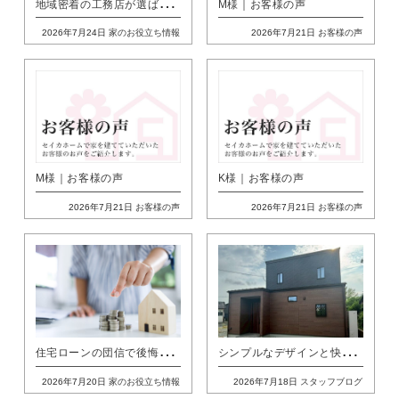
地
域密着の工務店が選ばれる理由｜熊本の家づくりで失敗しない見極め方
M様｜お客様の声
2026年7月24日
家のお役立ち情報
2026年7月21日
お客様の声
M様｜お客様の声
K様｜お客様の声
2026年7月21日
お客様の声
2026年7月21日
お客様の声
住
宅ローンの団信で後悔しないために｜熊本の家づくりでよくある失敗と対策
シ
ンプルなデザインと快適な動線を叶えた、ホテルライクな住まい
2026年7月20日
家のお役立ち情報
2026年7月18日
スタッフブログ