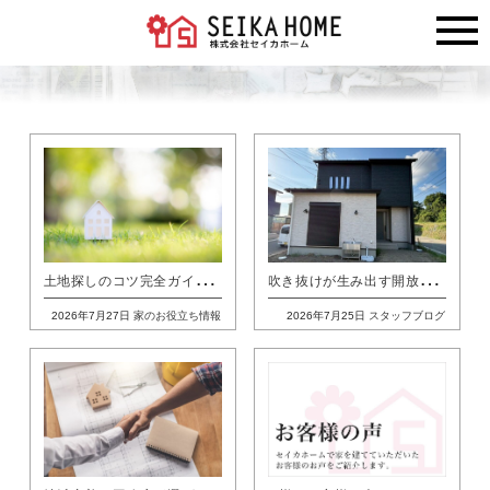
土
地探しのコツ完全ガイド｜熊本の家づくりで失敗しない選び方とチェックポイント
吹
き抜けが生み出す開放感と、家事ラク動線を叶えた住まい
2026年7月27日
家のお役立ち情報
2026年7月25日
スタッフブログ