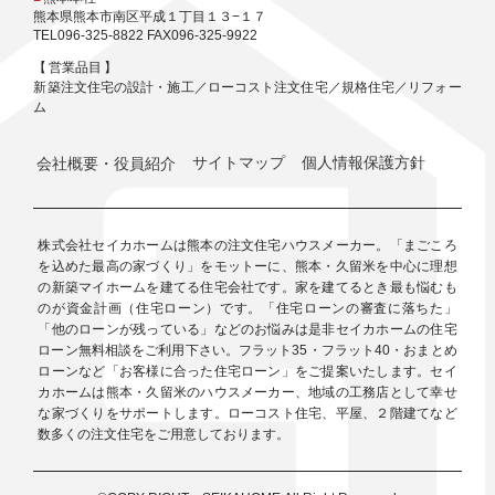
熊本県熊本市南区平成１丁目１３−１７
TEL096-325-8822 FAX096-325-9922
【 営業品目 】
新築注文住宅の設計・施工／ローコスト注文住宅／規格住宅／リフォー
ム
会社概要・役員紹介
サイトマップ
個人情報保護方針
株式会社セイカホームは熊本の注文住宅ハウスメーカー。「まごころ
を込めた最高の家づくり」をモットーに、熊本・久留米を中心に理想
の新築マイホームを建てる住宅会社です。家を建てるとき最も悩むも
のが資金計画（住宅ローン）です。「住宅ローンの審査に落ちた」
「他のローンが残っている」などのお悩みは是非セイカホームの住宅
ローン無料相談をご利用下さい。フラット35・フラット40・おまとめ
ローンなど「お客様に合った住宅ローン」をご提案いたします。セイ
カホームは熊本・久留米のハウスメーカー、地域の工務店として幸せ
な家づくりをサポートします。ローコスト住宅、平屋、２階建てなど
数多くの注文住宅をご用意しております。