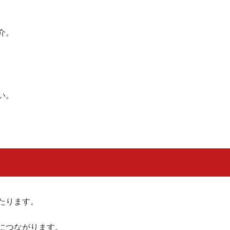
介。
い。
たります。
。
につながります。